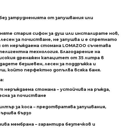
без затрудненията от запушвания или
няте стария сифон за душ или инсталирате нов,
 лесен за почистване, не запушва и е спретнато
ш от неръждаема стомана LOMAZOO съчетава
телигентна технология. Благодарение на
исокия дренажен капацитет от 35 литра в
дадете безшевен, лесен за поддръжка и
уш, който перфектно допълва всяка баня.
а:
т неръждаема стомана – устойчива на ръжда,
есна за почистване
илтър за коса – предотвратява запушвания,
вършва бързо
ива мембрана – гарантира безтечков и