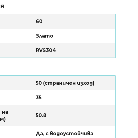
ия
60
Злато
RVS304
и
50 (страничен изход)
35
 на
50.8
мм)
Да, с водоустойчива