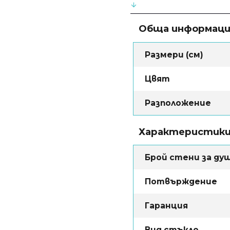
Обща информац
Размери (см)
Цвят
Разположение
Характеристик
Брой стени за ду
Потвърждение
Гаранция
Вид стъкло