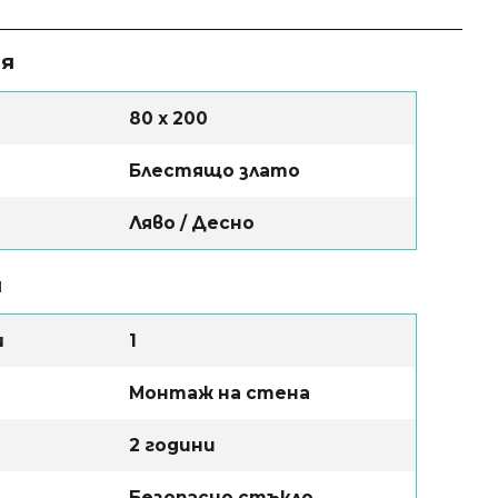
ия
80 х 200
Блестящо злато
Ляво / Десно
и
ш
1
Монтаж на стена
2 години
Безопасно стъкло