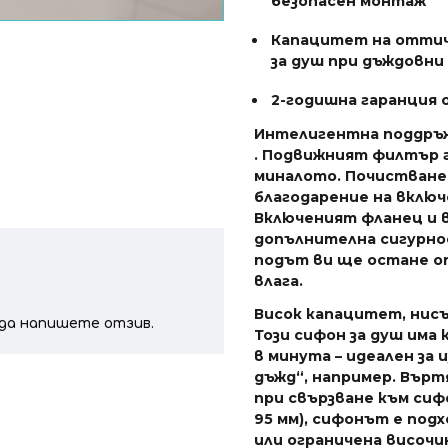
безопасен монтаж
Капацитет на оттича
за душ при дъждовни
2-годишна гаранция
Интелигентна поддръж
. Подвижният филтър 
миналото. Почистванет
благодарение на включ
Включеният фланец и 
допълнителна сигурнос
подът ви ще остане о
влага.
Висок капацитет, нис
а да напишете отзив.
Този сифон за душ има
в минута – идеален за
дъжд“, например. Вър
при свързване към сиф
95 мм), сифонът е под
или ограничена височи