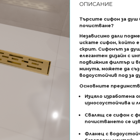
ОПИСАНИЕ
Търсите сифон за душ 
почистване?
Независимо дали подме
искате сифон, който е
скрит. Сифонът за ду
елегантен дизайн с ин
подвижния филтър и в
минута, можете да съз
водоустойчив под за д
Основните предимств
Изцяло изработена о
износоустойчива и л
Свалящ се сифон с ф
почистването се из
Фланец с водоустойч