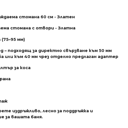
ждаема стомана 60 см - Златен
ема стомана с отвори - Златна
(75–95 мм)
д – подходящ за директно свързване към 50 мм
а или към 40 мм чрез отделно предлаган адаптер
лтър за коса
рана
таж
рете издръжливо, лесно за поддръжка и
е за вашата баня.