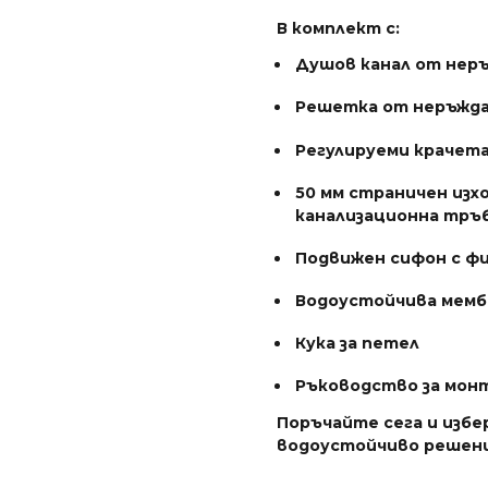
В комплект с:
Душов канал от неръ
Решетка от неръжда
Регулируеми крачета 
50 мм страничен изхо
канализационна тръб
Подвижен сифон с фи
Водоустойчива мемб
Кука за петел
Ръководство за мон
Поръчайте сега и избе
водоустойчиво решени