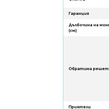
Гаранция
Дълбочина на мо
(см)
Обратима решет
Приятели