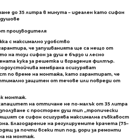
не до 35 литра в минута – идеален като сифон
 душове
 от производителя
ка с максимално удобство
гарантира, че запушванията ще са нещо от
о на този сифон за душ е бързо и лесно
ената кука за решетка и вградения филтър.
водоустойчива мембрана осигуряват
т по време на монтажа, като гарантират, че
птимално защитен от течове или повреди от
ък монтаж.
 капацитет на оттичане не по-малък от 35 литра
 използване с просторен душ тип „тропически
тящият се сифон осигурява максимална гъвкавост
она. Благодарение на регулируемите крачета (75–
ходящ за почти всеки тип под, дори за ремонти
на на монтаж.