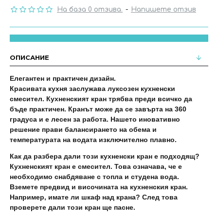
На база 0 отзива.
-
Напишете отзив
ОПИСАНИЕ
Елегантен и практичен дизайн.
Красивата кухня заслужава луксозен кухненски
смесител. Кухненският кран трябва преди всичко да
бъде практичен. Кранът може да се завърта на 360
градуса и е лесен за работа. Нашето иновативно
решение прави балансирането на обема и
температурата на водата изключително плавно.
Как да разбера дали този кухненски кран е подходящ?
Кухненският кран е смесител. Това означава, че е
необходимо снабдяване с топла и студена вода.
Вземете предвид и височината на кухненския кран.
Например, имате ли шкаф над крана? След това
проверете дали този кран ще пасне.