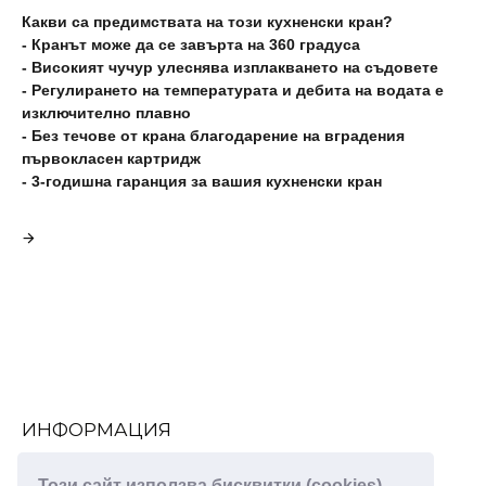
Какви са предимствата на този кухненски кран?
-
Кранът може да се завърта на 360 градуса
-
Високият чучур улеснява изплакването на съдовете
-
Регулирането на температурата и дебита на водата е
изключително плавно
-
Без течове от крана благодарение на вградения
първокласен картридж
-
3-годишна гаранция за вашия кухненски кран
ИНФОРМАЦИЯ
За нас
Този сайт използва бисквитки (cookies).