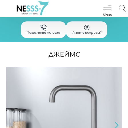
Позвънете ни сега
Имате въпроси?
ДЖЕЙМС