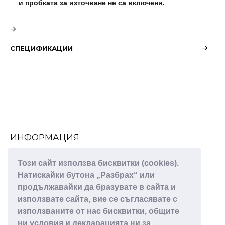
и пробката за източване не са включени.
СПЕЦИФИКАЦИИ
ИНФОРМАЦИЯ
За нас
Този сайт използва бисквитки (cookies).
Декларация за поверителност
Натискайки бутона „Разбрах“ или
Правила и условия
продължавайки да бразувате в сайта и
Πoлитика зa изпoлзвaнe нa бисквитĸи
използвате сайта, вие се съгласявате с
използваните от нас бисквитки, общите
ПОТРЕБИТЕЛСКИ УСЛУГИ
ни условия и декларацията ни за