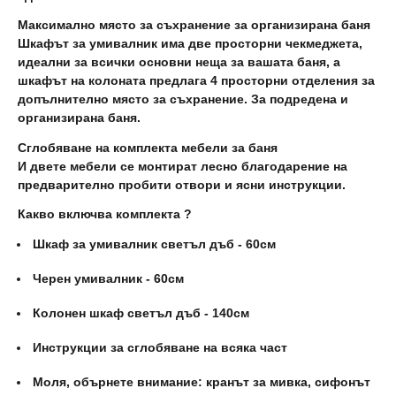
Максимално място за съхранение за организирана баня
Шкафът за умивалник има две просторни чекмеджета,
идеални за всички основни неща за вашата баня, а
шкафът на колоната предлага 4 просторни отделения за
допълнително място за съхранение. За подредена и
организирана баня.
Сглобяване на комплекта мебели за баня
И двете мебели се монтират лесно благодарение на
предварително пробити отвори и ясни инструкции.
Какво включва комплекта ?
Шкаф за умивалник светъл дъб - 60см
Черен умивалник - 60см
Колонен шкаф светъл дъб - 140см
Инструкции за сглобяване на всяка част
Моля, обърнете внимание: кранът за мивка, сифонът