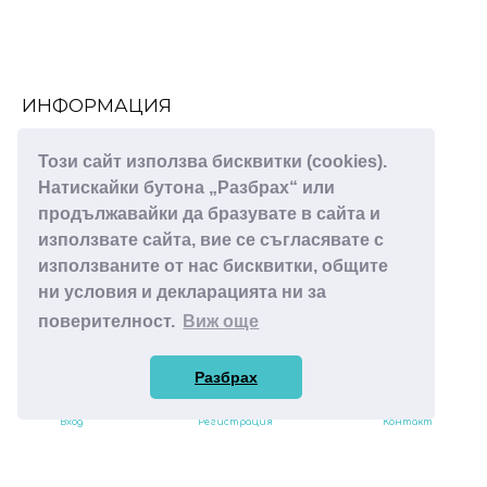
ИНФОРМАЦИЯ
За нас
Този сайт използва бисквитки (cookies).
Декларация за поверителност
Натискайки бутона „Разбрах“ или
Правила и условия
продължавайки да бразувате в сайта и
Πoлитика зa изпoлзвaнe нa бисквитĸи
използвате сайта, вие се съгласявате с
използваните от нас бисквитки, общите
ПОТРЕБИТЕЛСКИ УСЛУГИ
ни условия и декларацията ни за
Моят акаунт
поверителност.
Виж още
Контакт
Рекламации
Разбрах
Блог - Новини
Вход
Регистрация
Контакт
© 2025 nesss-7.com - Всички права запазени!