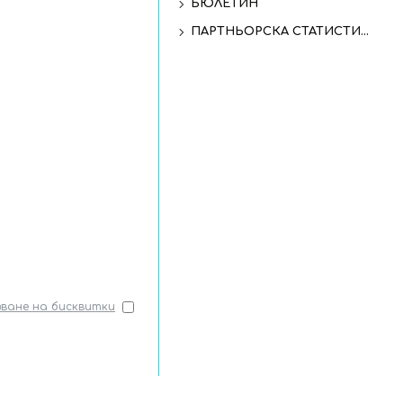
БЮЛЕТИН
ПАРТНЬОРСКА СТАТИСТИКА
звaнe нa бисквитки