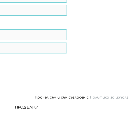
Прочел съм и съм съгласен с
Пoлитика зa изпoл
ПРОДЪЛЖИ